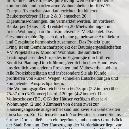
Im Rahmen des Projektes 'pure living' werden 40 moderne,
komfortable und barrierearme Wohneinheiten im KfW 55
Energieeffizienzhausstandard errichtet. Im hinteren
Baukörperkörper (Haus 2 & 3) entstehen 20
Eigentumswohnungen, die vermarktet werden. Im vorderen
Baukörper (Haus 1 & 4) entstehen 20 Mietwohnungen im
freien Wohnungsbau für anspruchsvolles Mietklientel. Das
Gesamtensemble fügt sich durch eine gemeinsame Architektur
und Gestaltung harmonisch zusammen. Das Projekt 'pure
living' ist ein Gemeinschaftsprojekt der Bauträgergesellschaften
VV ProjektBau & Mondorf Wohnbau, die sämtliche
Leistungsphasen des Projektes in Eigenregie durchführen.
Somit ist Planung-Durchführung-Vertrieb in einer Hand, was
uns deutlich von anderen Projekten und Mitbewerben abhebt.
Alle Projektbeteiligten und insbesondere Sie als Kunde
profitieren von kurzen Wegen, schnellen Entscheidungen und
kompetenten Ansprechpartnern.
Die Wohnungsgrößen reichen von 66-78 qm (2-Zimmer) über
75-87 qm (3-Zimmer) bis rd. 120 qm (4-Zimmer). Die
Vollgeschosse (EG, OG) der Häuser verfügen über je 4
Wohnungen (2 und 3 Zimmer) von denen zwei zur
Hauseingangsseite ausgerichtet sind und zwei zur Gartenseiten
hin schauen. Zur Gartenseite nach Nordwesten schauen Sie ins
Grüne. Dort schließt sich ein begrüntes, unbebautes Grundstück
der Stadt Bonn an. Der Hauszugang der Vorderhäuser liegt zur