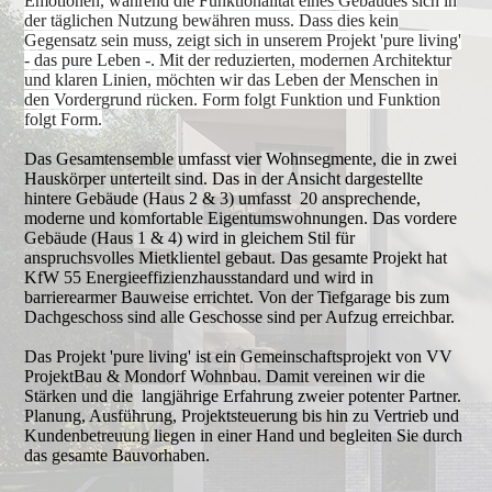
Emotionen, während die Funktionalität eines Gebäudes sich in
der täglichen Nutzung bewähren muss. Dass dies kein
Gegensatz sein muss, zeigt sich in unserem Projekt 'pure living'
- das pure Leben -. Mit der reduzierten, modernen Architektur
und klaren Linien, möchten wir das Leben der Menschen in
den Vordergrund rücken. Form folgt Funktion und Funktion
folgt Form.
Das Gesamtensemble umfasst vier Wohnsegmente, die in zwei
Hauskörper unterteilt sind. Das in der Ansicht dargestellte
hintere Gebäude (Haus 2 & 3) umfasst 20 ansprechende,
moderne und komfortable Eigentumswohnungen. Das vordere
Gebäude (Haus 1 & 4) wird in gleichem Stil für
anspruchsvolles Mietklientel gebaut. Das gesamte Projekt hat
KfW 55 Energieeffizienzhausstandard und wird in
barrierearmer Bauweise errichtet. Von der Tiefgarage bis zum
Dachgeschoss sind alle Geschosse sind per Aufzug erreichbar.
Das Projekt 'pure living' ist ein Gemeinschaftsprojekt von VV
ProjektBau & Mondorf Wohnbau. Damit vereinen wir die
Stärken und die langjährige Erfahrung zweier potenter Partner.
Planung, Ausführung, Projektsteuerung bis hin zu Vertrieb und
Kundenbetreuung liegen in einer Hand und begleiten Sie durch
das gesamte Bauvorhaben.