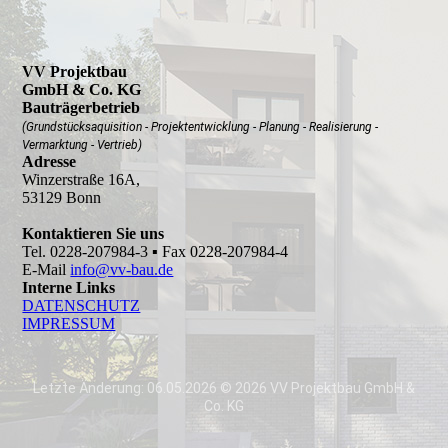
VV Projektbau
GmbH & Co. KG
Bauträgerbetrieb
(Grundstücksaquisition - Projektentwicklung - Planung - Realisierung -
Vermarktung - Vertrieb)
Adresse
Winzerstraße 16A,
53129 Bonn
Kontaktieren Sie uns
Tel. 0228-207984-3 ▪ Fax 0228-207984-4
E-Mail
info@vv-bau.de
Interne Links
DATEN­SCHUTZ
IMPRESSUM
Letzte Änderung: 06.05.2026 © 2026 VV Projektbau GmbH &
Co. KG