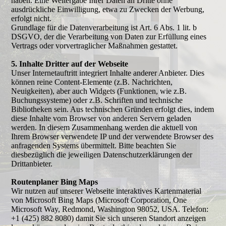
haben. Eine Weitergabe Ihrer Daten an Dritte ohne
ausdrückliche Einwilligung, etwa zu Zwecken der Werbung,
erfolgt nicht.
Grundlage für die Datenverarbeitung ist Art. 6 Abs. 1 lit. b
DSGVO, der die Verarbeitung von Daten zur Erfüllung eines
Vertrags oder vorvertraglicher Maßnahmen gestattet.
5. Inhalte Dritter auf der Webseite
Unser Internetauftritt integriert Inhalte anderer Anbieter. Dies
können reine Content-Elemente (z.B. Nachrichten,
Neuigkeiten), aber auch Widgets (Funktionen, wie z.B.
Buchungssysteme) oder z.B. Schriften und technische
Bibliotheken sein. Aus technischen Gründen erfolgt dies, indem
diese Inhalte vom Browser von anderen Servern geladen
werden. In diesem Zusammenhang werden die aktuell von
Ihrem Browser verwendete IP und der verwendete Browser des
anfragenden Systems übermittelt. Bitte beachten Sie
diesbezüglich die jeweiligen Datenschutzerklärungen der
Drittanbieter.
Routenplaner Bing Maps
Wir nutzen auf unserer Webseite interaktives Kartenmaterial
von Microsoft Bing Maps (Microsoft Corporation, One
Microsoft Way, Redmond, Washington 98052, USA. Telefon:
+1 (425) 882 8080) damit Sie sich unseren Standort anzeigen