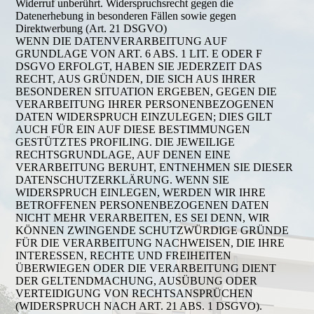
Widerruf unberührt. Widerspruchsrecht gegen die
Datenerhebung in besonderen Fällen sowie gegen
Direktwerbung (Art. 21 DSGVO)
WENN DIE DATENVERARBEITUNG AUF
GRUNDLAGE VON ART. 6 ABS. 1 LIT. E ODER F
DSGVO ERFOLGT, HABEN SIE JEDERZEIT DAS
RECHT, AUS GRÜNDEN, DIE SICH AUS IHRER
BESONDEREN SITUATION ERGEBEN, GEGEN DIE
VERARBEITUNG IHRER PERSONENBEZOGENEN
DATEN WIDERSPRUCH EINZULEGEN; DIES GILT
AUCH FÜR EIN AUF DIESE BESTIMMUNGEN
GESTÜTZTES PROFILING. DIE JEWEILIGE
RECHTSGRUNDLAGE, AUF DENEN EINE
VERARBEITUNG BERUHT, ENTNEHMEN SIE DIESER
DATENSCHUTZERKLÄRUNG. WENN SIE
WIDERSPRUCH EINLEGEN, WERDEN WIR IHRE
BETROFFENEN PERSONENBEZOGENEN DATEN
NICHT MEHR VERARBEITEN, ES SEI DENN, WIR
KÖNNEN ZWINGENDE SCHUTZWÜRDIGE GRÜNDE
FÜR DIE VERARBEITUNG NACHWEISEN, DIE IHRE
INTERESSEN, RECHTE UND FREIHEITEN
ÜBERWIEGEN ODER DIE VERARBEITUNG DIENT
DER GELTENDMACHUNG, AUSÜBUNG ODER
VERTEIDIGUNG VON RECHTSANSPRÜCHEN
(WIDERSPRUCH NACH ART. 21 ABS. 1 DSGVO).