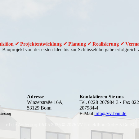
sition ✔ Projektentwicklung ✔ Planung ✔ Realisierung ✔ Verm
r Bauprojekt von der ersten Idee bis zur Schlüsselübergabe erfolgreich
Adresse
Kontaktieren Sie uns
Winzerstraße 16A,
Tel. 0228-207984-3 ▪ Fax 022
53129 Bonn
207984-4
E-Mail
info@vv-bau.de
sierung -
Letzte Änderung: 06.05.2026 © 2026 VV Projektbau GmbH & Co. KG